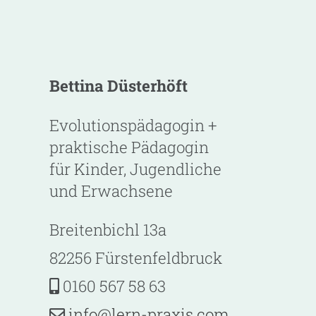
Bettina Düsterhöft
Evolutionspädagogin +
praktische Pädagogin
für Kinder, Jugendliche
und Erwachsene
Breitenbichl 13a
82256 Fürstenfeldbruck
0160 567 58 63
@ofni
-nrel
ixarp
moc.s