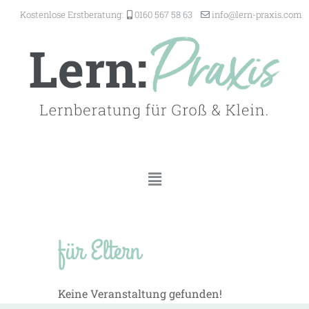
Kostenlose Erstberatung:
0160 567 58 63
@ofni
-nrel
ixarp
moc.s
für Eltern
Keine Veranstaltung gefunden!