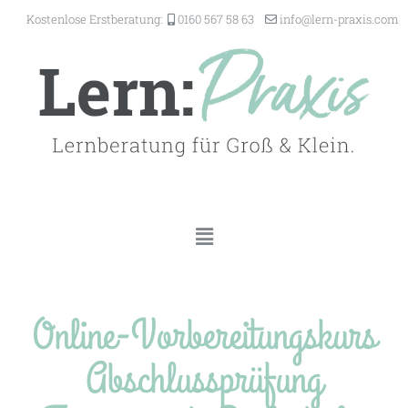
Kostenlose Erstberatung:
0160 567 58 63
@ofni
-nrel
ixarp
moc.s
Online-Vorbereitungskurs
Abschlussprüfung