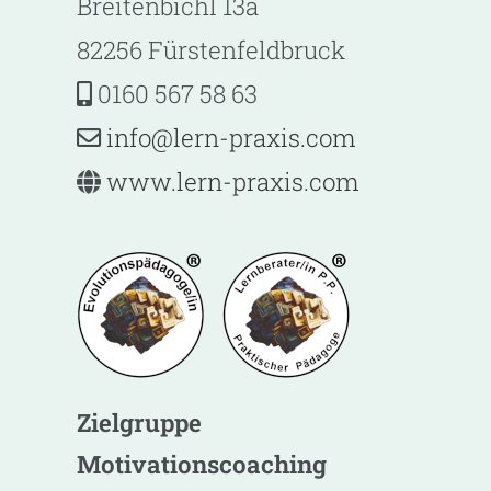
Breitenbichl 13a
82256 Fürstenfeldbruck
0160 567 58 63
@ofni
-nrel
ixarp
moc.s
www.lern-praxis.com
Zielgruppe
Motivationscoaching