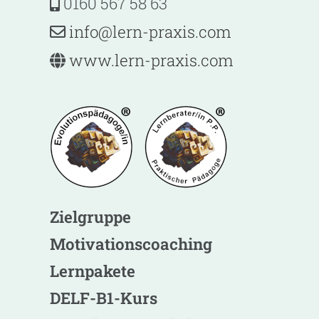
0160 567 58 63
@ofni
-nrel
ixarp
moc.s
www.lern-praxis.com
Zielgruppe
Motivationscoaching
Lernpakete
DELF-B1-Kurs