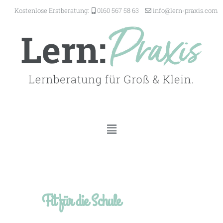
Kostenlose Erstberatung:
0160 567 58 63
@ofni
-nrel
ixarp
moc.s
Fit für die Schule