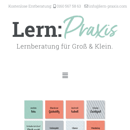
Kostenlose Erstberatung:
0160 567 58 63
@ofni
-nrel
ixarp
moc.s