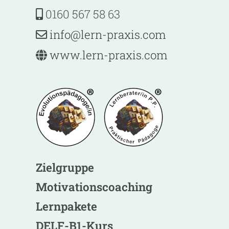
0160 567 58 63
@ofni
-nrel
ixarp
moc.s
www.lern-praxis.com
Zielgruppe
Motivationscoaching
Lernpakete
DELF-B1-Kurs